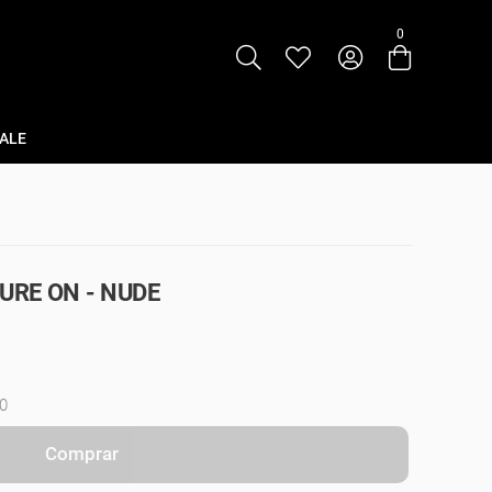
0
Entre com email ou cpf/cnpj
Criar nova conta
ALE
PURE ON - NUDE
0
Comprar