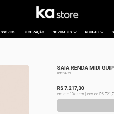
ESSÓRIOS
DECORAÇÃO
NOVIDADES
ROUPAS
S
SAIA RENDA MIDI GUI
Ref: 23779
R$
7.217,00
em até 10x sem juros de R$ 721,7