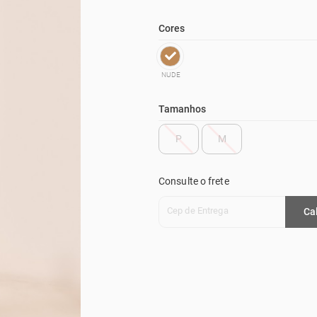
Cores
NUDE
Tamanhos
P
M
Consulte o frete
Cep de Entrega
Ca