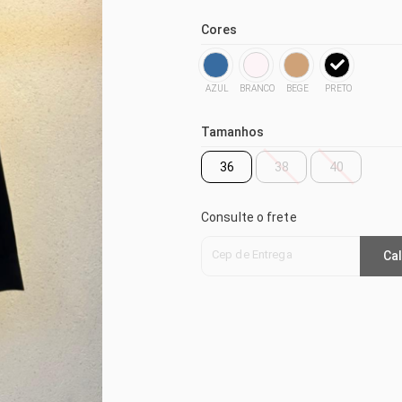
Cores
AZUL
BRANCO
BEGE
PRETO
Tamanhos
36
38
40
Consulte o frete
Cep de Entrega
Cal