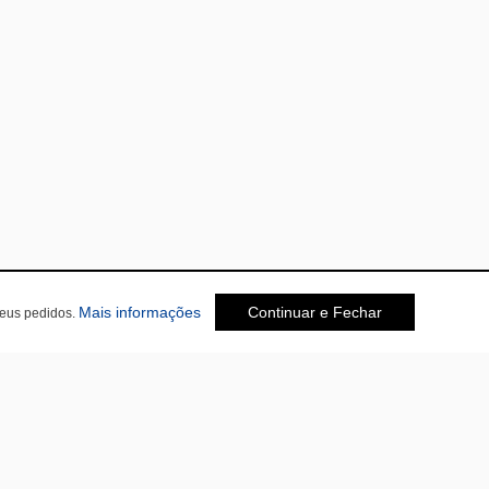
sobre a Política de Privacidade
Mais informações
Continuar e Fechar
seus pedidos.