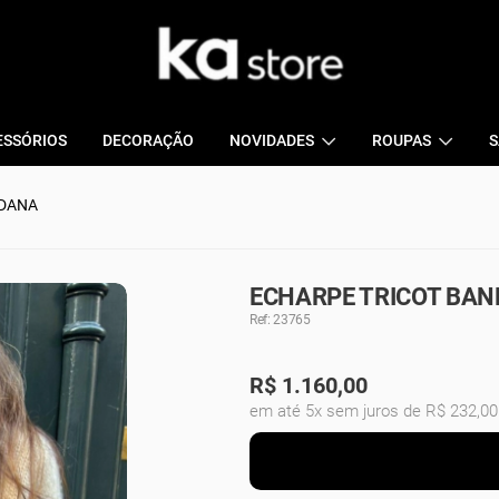
ESSÓRIOS
DECORAÇÃO
NOVIDADES
ROUPAS
S
NDANA
ECHARPE TRICOT BAN
Ref: 23765
R$
1.160,00
em até 5x sem juros de R$ 232,00