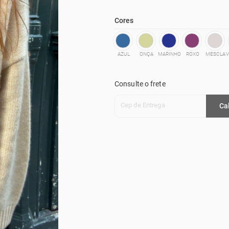
Cores
AZUL
ONÇA
MARINHO
ROXO
MESCLA
Consulte o frete
Cep de Entrega
Ca