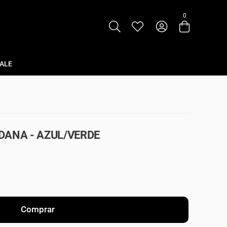
0
Entre com email ou cpf/cnpj
Criar nova conta
ALE
DANA - AZUL/VERDE
Comprar