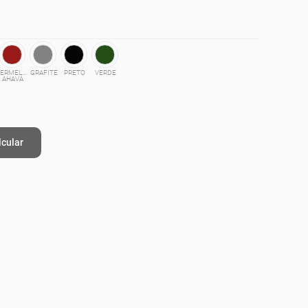
VERMELHO
GRAFITE
PRETO
VERDE
AHAVÁ
lcular