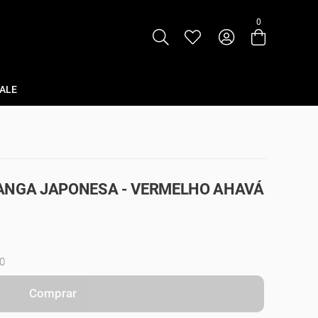
0
Entre com email ou cpf/cnpj
Criar nova conta
ALE
ANGA JAPONESA - VERMELHO AHAVÁ
0
Comprar