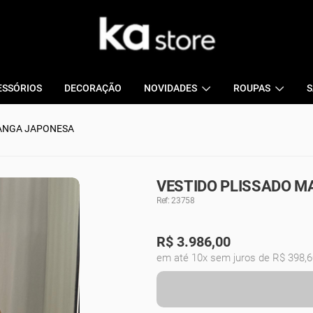
ESSÓRIOS
DECORAÇÃO
NOVIDADES
ROUPAS
S
MANGA JAPONESA
VESTIDO PLISSADO M
Ref: 23758
R$
3.986,00
em até 10x sem juros de R$ 398,6