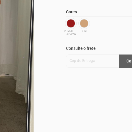
Cores
VERMELHO
BEGE
AHAVÁ
Consulte o frete
Cep de Entrega
Ca