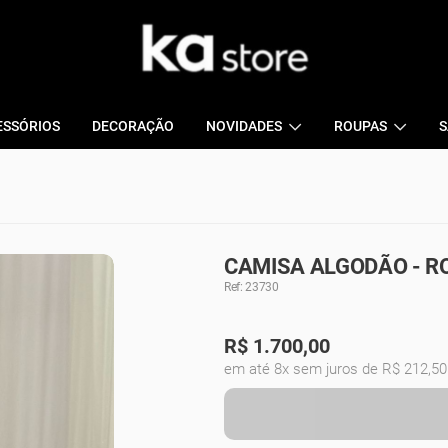
ESSÓRIOS
DECORAÇÃO
NOVIDADES
ROUPAS
S
CAMISA ALGODÃO - R
Ref: 23730
R$
1.700,00
em até 8x sem juros de R$ 212,50