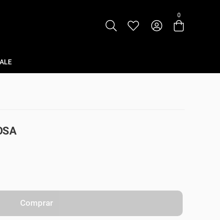
0
Entre com email ou cpf/cnpj
Criar nova conta
ALE
OSA
Comprar