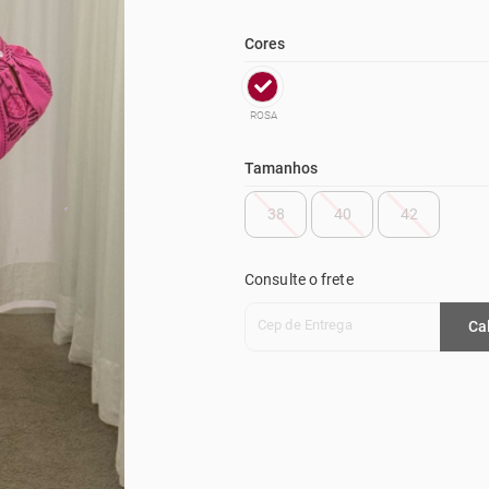
Cores
ROSA
Tamanhos
38
40
42
Consulte o frete
Cep de Entrega
Ca