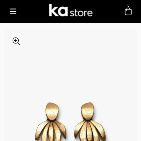
0
Entre com email ou cpf/cnpj
Criar nova conta