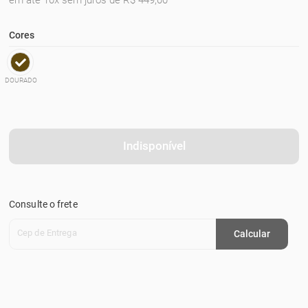
em até 10x sem juros de R$ 449,00
Cores
DOURADO
Indisponível
Consulte o frete
Cep de Entrega
Calcular