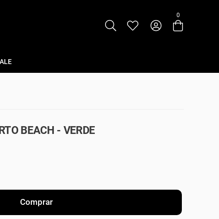
0
Entre com email ou cpf/cnpj
Criar nova conta
ALE
RTO BEACH - VERDE
Comprar