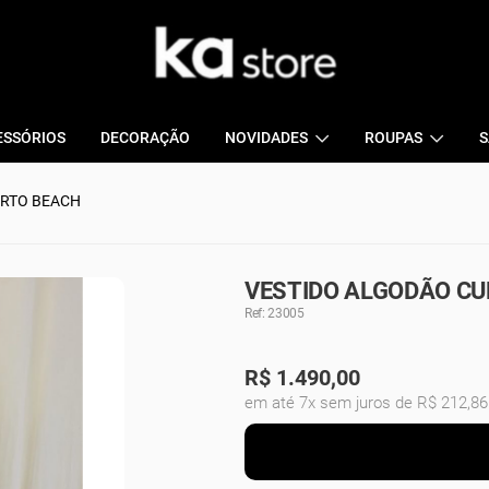
ESSÓRIOS
DECORAÇÃO
NOVIDADES
ROUPAS
S
URTO BEACH
VESTIDO ALGODÃO CU
Ref: 23005
R$
1.490,00
em até 7x sem juros de R$ 212,86