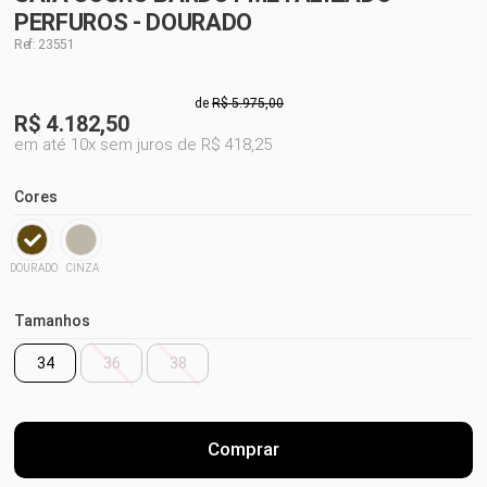
PERFUROS - DOURADO
Ref: 23551
de
R$ 5.975,00
R$
4.182,50
em até 10x sem juros de R$ 418,25
Cores
DOURADO
CINZA
Tamanhos
34
36
38
Comprar