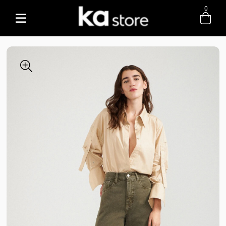
0
Entre com email ou cpf/cnpj
Criar nova conta